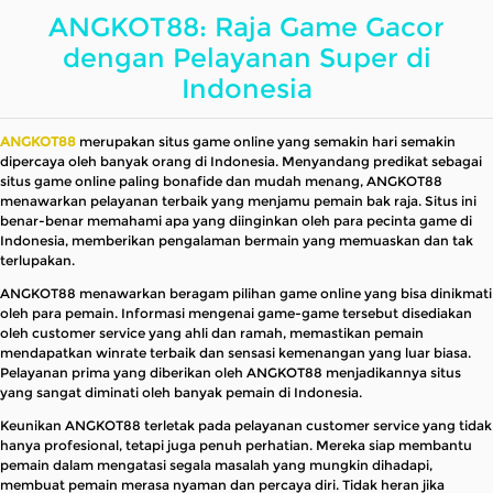
ANGKOT88: Raja Game Gacor
dengan Pelayanan Super di
Indonesia
ANGKOT88
merupakan situs game online yang semakin hari semakin
dipercaya oleh banyak orang di Indonesia. Menyandang predikat sebagai
situs game online paling bonafide dan mudah menang, ANGKOT88
menawarkan pelayanan terbaik yang menjamu pemain bak raja. Situs ini
benar-benar memahami apa yang diinginkan oleh para pecinta game di
Indonesia, memberikan pengalaman bermain yang memuaskan dan tak
terlupakan.
ANGKOT88 menawarkan beragam pilihan game online yang bisa dinikmati
oleh para pemain. Informasi mengenai game-game tersebut disediakan
oleh customer service yang ahli dan ramah, memastikan pemain
mendapatkan winrate terbaik dan sensasi kemenangan yang luar biasa.
Pelayanan prima yang diberikan oleh ANGKOT88 menjadikannya situs
yang sangat diminati oleh banyak pemain di Indonesia.
Keunikan ANGKOT88 terletak pada pelayanan customer service yang tidak
hanya profesional, tetapi juga penuh perhatian. Mereka siap membantu
pemain dalam mengatasi segala masalah yang mungkin dihadapi,
membuat pemain merasa nyaman dan percaya diri. Tidak heran jika