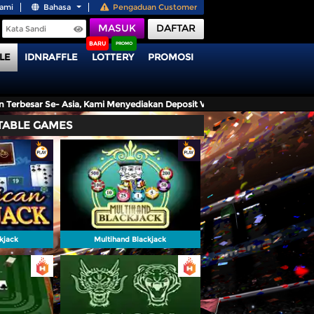
ami
Bahasa
Pengaduan Customer
DAFTAR
BARU
PROMO
LE
IDNRAFFLE
LOTTERY
PROMOSI
ar Se- Asia, Kami Menyediakan Deposit Via Pulsa Dengan Potongan Teren
TABLE GAMES
kjack
Multihand Blackjack