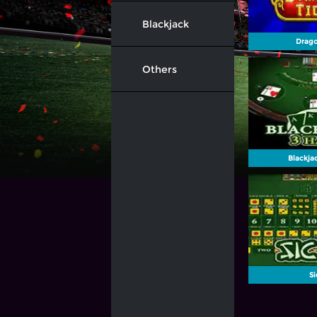
Blackjack
Drago
Others
Blackja
S