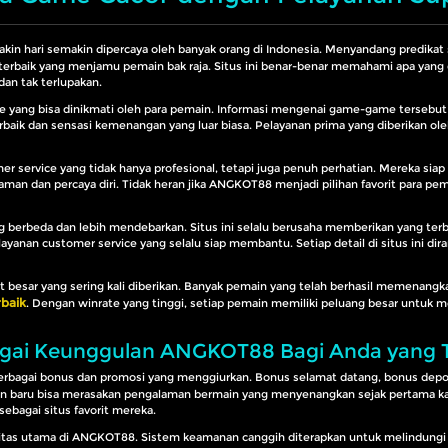
in hari semakin dipercaya oleh banyak orang di Indonesia. Menyandang predikat 
ik yang menjamu pemain bak raja. Situs ini benar-benar memahami apa yang dii
n tak terlupakan.
ang bisa dinikmati oleh para pemain. Informasi mengenai game-game tersebut d
aik dan sensasi kemenangan yang luar biasa. Pelayanan prima yang diberikan o
r service yang tidak hanya profesional, tetapi juga penuh perhatian. Mereka s
n dan percaya diri. Tidak heran jika ANGKOT88 menjadi pilihan favorit para pe
rbeda dan lebih mendebarkan. Situs ini selalu berusaha memberikan yang terbai
layanan customer service yang selalu siap membantu. Setiap detail di situs ini 
 besar yang sering kali diberikan. Banyak pemain yang telah berhasil memenangka
rbaik
. Dengan winrate yang tinggi, setiap pemain memiliki peluang besar untuk 
gai Keunggulan ANGKOT88 Bagi Anda yang 
bagai bonus dan promosi yang menggiurkan. Bonus selamat datang, bonus deposi
baru bisa merasakan pengalaman bermain yang menyenangkan sejak pertama kali 
bagai situs favorit mereka.
tas utama di ANGKOT88. Sistem keamanan canggih diterapkan untuk melindungi da