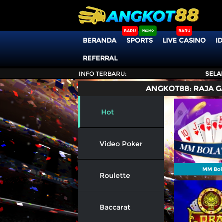
BARU
BARU
PROMO
BERANDA
SPORTS
LIVE CASINO
I
REFERRAL
INFO TERBARU:
SELAMAT DA
ANGKOT88: RAJA 
Hot
Video Poker
MM Bol
Roulette
Baccarat