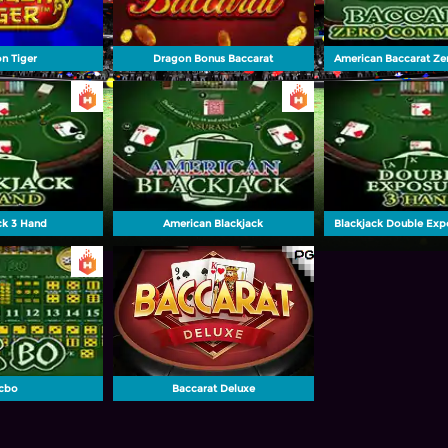
n Tiger
Dragon Bonus Baccarat
ck 3 Hand
American Blackjack
Blackjack Double Exp
icbo
Baccarat Deluxe