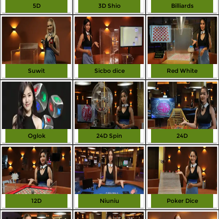
5D
3D Shio
Billiards
Referral
Promosi
Hubungi Kami
Suwit
Sicbo dice
Red White
Live Chat
Pengaduan Customer
Pilih Bahasa:
Oglok
24D Spin
24D
MASUK
DAFTAR
&copy; ANGKOT88: Raja Game Gacor dengan
Pelayanan Super di Indonesia. Hak Cipta
12D
Niuniu
Poker Dice
Dilindungi.