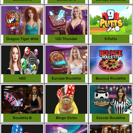
Dragon Tiger Wild
12D Thunder
9 Putts
48D
Europe Roulette
Bounce Roulette
Roulette B
Bingo Sicbo
Soccer Roulette