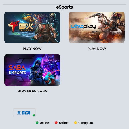
eSports
PLAY NOW
PLAY NOW
PLAY NOW SABA