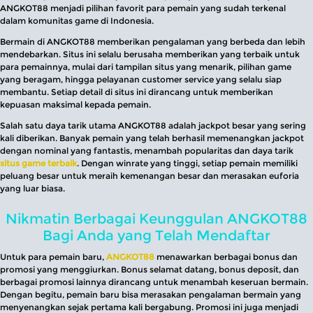
ANGKOT88 menjadi pilihan favorit para pemain yang sudah terkenal
dalam komunitas game di Indonesia.
Bermain di ANGKOT88 memberikan pengalaman yang berbeda dan lebih
mendebarkan. Situs ini selalu berusaha memberikan yang terbaik untuk
para pemainnya, mulai dari tampilan situs yang menarik, pilihan game
yang beragam, hingga pelayanan customer service yang selalu siap
membantu. Setiap detail di situs ini dirancang untuk memberikan
kepuasan maksimal kepada pemain.
Salah satu daya tarik utama ANGKOT88 adalah jackpot besar yang sering
kali diberikan. Banyak pemain yang telah berhasil memenangkan jackpot
dengan nominal yang fantastis, menambah popularitas dan daya tarik
situs game terbaik
. Dengan winrate yang tinggi, setiap pemain memiliki
peluang besar untuk meraih kemenangan besar dan merasakan euforia
yang luar biasa.
Nikmatin Berbagai Keunggulan ANGKOT88
Bagi Anda yang Telah Mendaftar
Untuk para pemain baru,
ANGKOT88
menawarkan berbagai bonus dan
promosi yang menggiurkan. Bonus selamat datang, bonus deposit, dan
berbagai promosi lainnya dirancang untuk menambah keseruan bermain.
Dengan begitu, pemain baru bisa merasakan pengalaman bermain yang
menyenangkan sejak pertama kali bergabung. Promosi ini juga menjadi