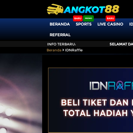
BARU
BARU
PROMO
BERANDA
SPORTS
LIVE CASINO
I
REFERRAL
INFO TERBARU:
SELAMAT DATANG D
Beranda
IDNRaffle