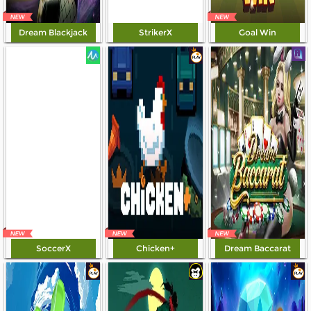
Referral
Dream Blackjack
StrikerX
Goal Win
Promosi
Hubungi Kami
Live Chat
Pengaduan Customer
Pilih Bahasa:
MASUK
DAFTAR
SoccerX
Chicken+
Dream Baccarat
&copy; ANGKOT88: Raja Game Gacor dengan
Pelayanan Super di Indonesia. Hak Cipta
Dilindungi.