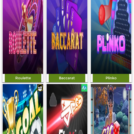
Roulette
Baccarat
Plinko