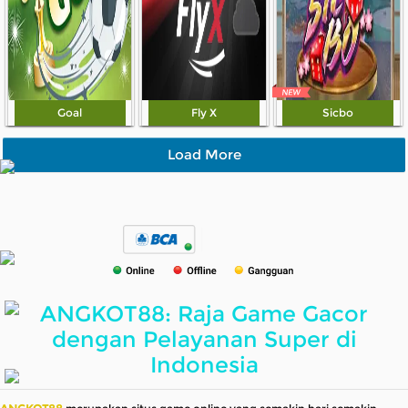
Goal
Fly X
Sicbo
Load More
ANGKOT88: Raja Game Gacor
dengan Pelayanan Super di
Indonesia