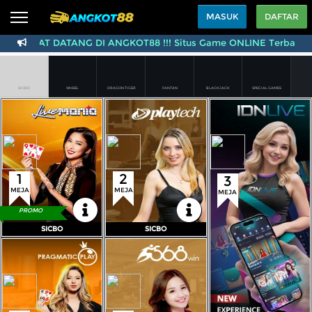
Beranda
MASUK
DAFTAR
SELAMAT DATANG DI ANGKOT88 !!! Situs Game ONLINE Terbaik, Terp
Sports
BARU
PROMO
Live Casino
BARU
SICBO
WHEEL
DRAGON TIGER
FANTAN
BLACKJACK
SPECIAL GAMES
IDNPoker
BARU
Meja
Min
Max
Meja
Min
Max
Meja
Min
Max
Baccarat
5Rb
5Jt
Roulette
2Rb
20Jt
Baccarat
1Rb
5Jt
Roulette
1Rb
20Jt
Sicbo
2Rb
2Jt
Slots
Sicbo
2Rb
25Jt
Baccarat
1Rb
20Jt
PROMO
Dragon Tiger
1Rb
5Jt
Blackjack
10Rb
50Jt
Blackjack
10Rb
20Jt
Wheel
1Rb
1Jt
Dragon Tiger
10Rb
1Jt
Roulette
1Rb
5Jt
Dragon Tiger
5Rb
5Jt
Special Games
1Rb
10Jt
IDNLIVE
BARU
Sicbo
1Rb
5Jt
1
2
3
Special Games
1Rb
5Jt
Stream N Spin
DAFTAR
MASUK
DAFTAR
MASUK
MEJA
MEJA
MEJA
KEMBALI
KEMBALI
PROMO
Arcade
PROMO
SICBO
SICBO
SICBO
SICBO
Table Games
Meja
Min
Max
Meja
Min
Max
Baccarat
5Rb
5Jt
Baccarat
10Rb
5Jt
Roulette
1Rb
20Jt
Roulette
1Rb
25Jt
Sicbo
2Rb
25Jt
Lottery
Sic Bo
1Rb
25Jt
BARU
PROMO
Blackjack
10Rb
50Jt
Dragon Tiger
10Rb
10Jt
Wheel
1Rb
1Jt
Special Games
1Rb
2Jt
Dragon Tiger
5Rb
5Jt
IDNRaffle